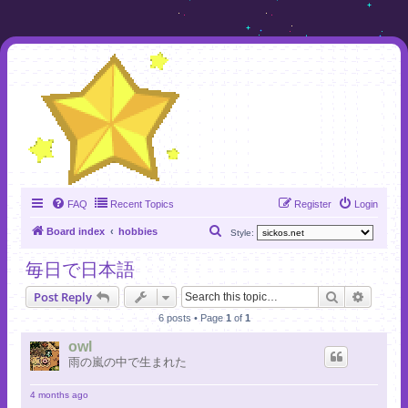
FAQ
Recent Topics
Register
Login
S
Board index
hobbies
Style:
e
毎日で日本語
a
Search
Advanc
Post Reply
r
6 posts • Page
1
of
1
c
h
owl
雨の嵐の中で生まれた
4 months ago