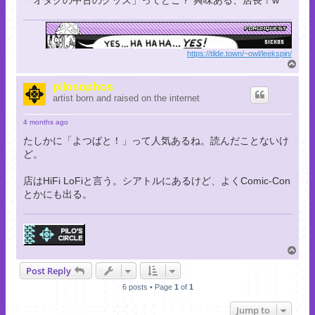
「オタクの中古のグッズ」ってどこ？ 興味ある、店長！w
https://tilde.town/~owl/leekspin/
T
o
p
pilosophos
artist born and raised on the internet
4 months ago
たしかに「よつばと！」って人気あるね。読んだことないけ
ど。
店はHiFi LoFiと言う。シアトルにあるけど、よくComic-Con
とかにも出る。
T
o
Post Reply
p
6 posts • Page
1
of
1
Jump to