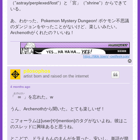
（”astray/perplexed/lost”）と「宮」（”shrine”）からできて
いる。
あ、わかった、Pokemon Mystery Dungeon! ポケモン不思議
のダンジョンをやったことがないけど、楽しいみたい。
Archenothがくれたの？いいね！
https://tilde.town/~owl/leekspin/
T
o
p
pilosophos
artist born and raised on the internet
4 months ago
むげんだい
「
∞
」を忘れた。w
うん、Archenothから聞いた。とても楽しいぜ！
こフォーラムは[user]や[mention]のタグがないよね。彼はこ
のスレッドに興味あると思うね。
とこどで、ドラえもんのまんがを買った。安いし、単語が簡