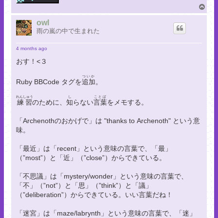
T
o
p
owl
雨の嵐の中で生まれた
4 months ago
おす！<３
ついか
Ruby BBCode タグを
追加
。
れんしゅう
し
ことば
練習
のために、
知
らない
言葉
をメモする。
「Archenothのおかげで」は "thanks to Archenoth" という意
味。
「最近」は「recent」という意味の言葉で、「最」
（”most”）と「近」（”close”）からできている。
「不思議」は「mystery/wonder」という意味の言葉で、
「不」（”not”）と「思」（”think”）と「議」
（”deliberation”）からできている。いい言葉だね！
「迷宮」は「maze/labrynth」という意味の言葉で、「迷」