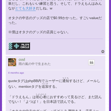
単だし、これもいい練習と思う。そして、ドラえもんはみん
なが
とても大好き
だしね。w
オタクの中古のグッズの店で$0.99かかった。すごいvalueだ
った。
※僕はオタクのグッズの店員じゃない。
T
o
p
owl
雨の嵐の中で生まれた
4 months ago
つうち
quoteタグはphpBB内でユーザーに
通知
するけど、メールし
ついか
ない。mentionタグを
追加
する。
しょ
しん
しゃ
「ドラえもん」は
初
心
者
におすすめって見るけど、まだ読ん
でない！「よつば！」を日本語で読んでる。